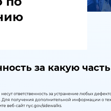
 по
нию
ность за какую часть
есут ответственность за устранение любых дефектов
в. Для получения дополнительной информации о т
те веб-сайт nyc.gov/sidewalks.