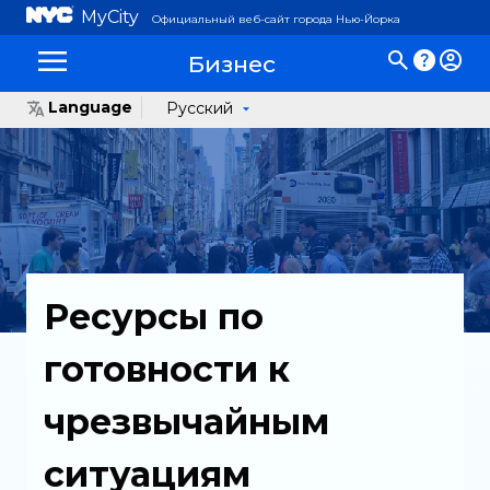
MyCity
Официальный веб-сайт города Нью-Йорка
Бизнес
Language
Русский
Ресурсы по
готовности к
чрезвычайным
ситуациям