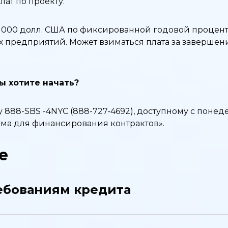
лат по проекту.
0 000 долл. США по фиксированной годовой процент
 предприятий. Может взиматься плата за завершени
вы хотите начать?
 888-SBS -4NYC (888-727-4692), доступному с понедел
йма для финансирования контрактов».
е
ебованиям кредита