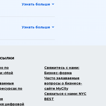
ссылки
во по
Свяжитесь с нами:
и «Мой
Бизнес-форма
Часто задаваемые
аваемые
вопросы о бизнесе-
ресурсах по
сайте MyCity
Связаться с нами: NYC
ля
BEST
ия цифровой