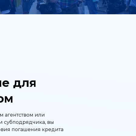
ые для
ом
им агентством или
и субподрядчика, вы
ловия погашения кредита