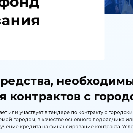
 фонд
вания
средства, необходим
я контрактов с город
ет или участвует в тендере по контракту с городск
мой городом, в качестве основного подрядчика ил
лучение кредита на финансирование контракта. Ус